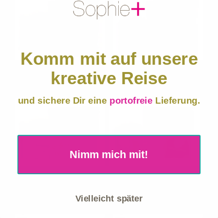
English
Mein Konto
Komm mit auf unsere
Warenkorb
kreative Reise
Händler-Anmeldung
SS60 Christmas Girl
SS 43 Wintergruss
Katalog Download
und sichere Dir eine
portofreie
Lieferung.
Nimm mich mit!
SS 21 Engel Seife
SS 24 Santas Seife
Klassik
Vielleicht später