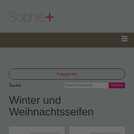
Kategorien
Suche
Suche
TeaGifts
nach:
Winter und
Teedosen
Weihnachtsseifen
Teetüten
Sophie’s Gewürze
Sophie’s Seifen