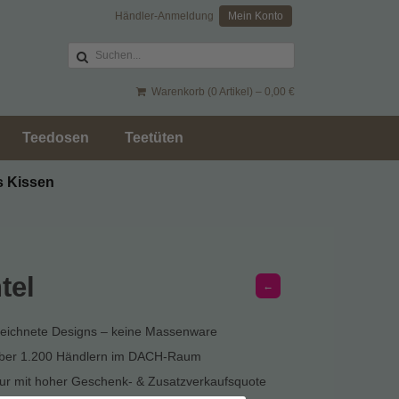
Händler-Anmeldung
Mein Konto
Warenkorb (0 Artikel) –
0,00
€
Teedosen
Teetüten
s Kissen
tel
←
zeichnete Designs – keine Massenware
über 1.200 Händlern im DACH-Raum
r mit hoher Geschenk- & Zusatzverkaufsquote