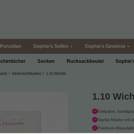
Porzellan
Sophie’s Seifen
Sophie’s Gewürze
chirrtücher
Socken
Rucksackbeutel
Sophie’
Cards
Weihnachtskarten
1.10 Wichtel
1.10 Wich
Exklusive, handge
Starke Marke mit 
Premium-Manufaktu