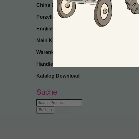
China Bone
Porzellan
English
Mein Konto
Warenkorb
Händler-Anmeldung
Katalog Download
Suche
Suche
nach: