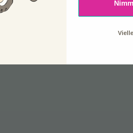
Nimm
Viell