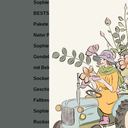
Sophie’s Seifen
BESTSELLER / Start
Pakete
Natur Postkarten
Sophie’s Seccos
Gondel Anhänger
mit Beleuchtung
Socken
Geschirrtücher
Faltbeutel
Sophie’s Kissen
Rucksackbeutel