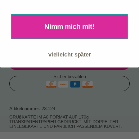
Mein Konto
Premium-Manufaktur mit hoher Geschenk- &
Zusatzverkaufsquote
Warenkorb
Der Preis ist nur für Händler sichtbar. Bitte melde
Nimm mich mit!
Händler-Anmeldung
dich an.
Katalog Download
Sofort verfügbar, Lieferzeit: 1-3 Werktage
Planbare Logistikkosten: nur 10,90 € je Paket
Vielleicht später
Einloggen zum bestellen
Sicher bezahlen
Artikelnummer:
23.124
GRUßKARTE IM A6 FORMAT AUF 170g
TRANSPARENTPAPIER GEDRUCKT. MIT DOPPELTER
EINLEGEKARTE UND FARBLICH PASSENDEM KUVERT.