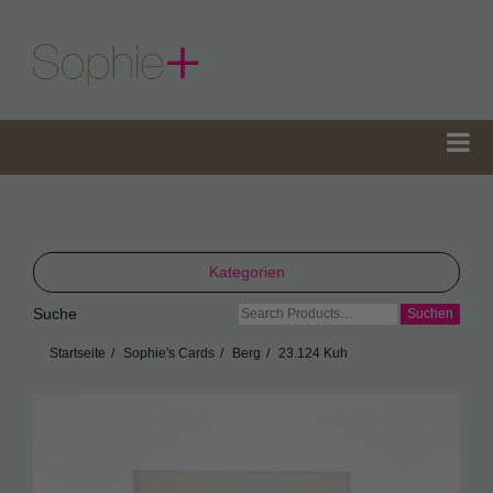
Kategorien
Suche
Suche
TeaGifts
nach:
Startseite
Sophie's Cards
Berg
23.124 Kuh
Teedosen
Teetüten
Sophie’s Gewürze
Sophie’s Seifen