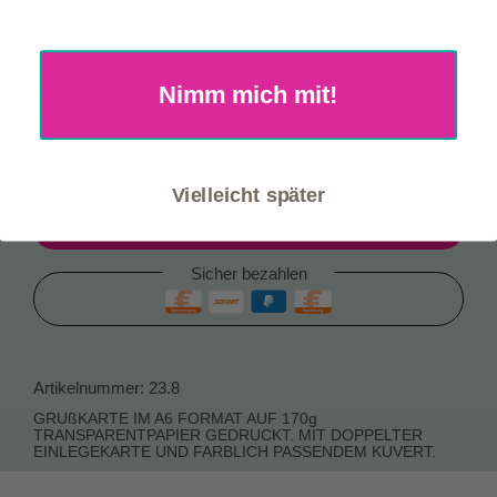
Mein Konto
Premium-Manufaktur mit hoher Geschenk- &
Zusatzverkaufsquote
Warenkorb
Der Preis ist nur für Händler sichtbar. Bitte melde
Nimm mich mit!
Händler-Anmeldung
dich an.
Katalog Download
Sofort verfügbar, Lieferzeit: 1-3 Werktage
Planbare Logistikkosten: nur 10,90 € je Paket
Vielleicht später
Einloggen zum bestellen
Sicher bezahlen
Artikelnummer:
23.8
GRUßKARTE IM A6 FORMAT AUF 170g
TRANSPARENTPAPIER GEDRUCKT. MIT DOPPELTER
EINLEGEKARTE UND FARBLICH PASSENDEM KUVERT.