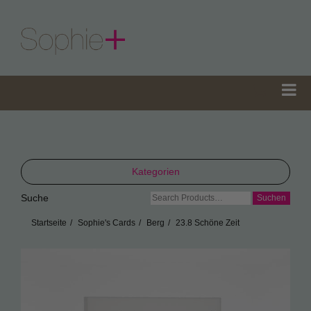
Kategorien
Suche
Suche
TeaGifts
nach:
Startseite
Sophie's Cards
Berg
23.8 Schöne Zeit
Teedosen
Teetüten
Sophie’s Gewürze
Sophie’s Seifen