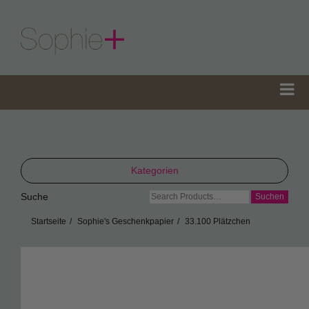
Kategorien
Suche
Suche
TeaGifts
nach:
Startseite
Sophie's Geschenkpapier
33.100 Plätzchen
Teedosen
Teetüten
Sophie’s Gewürze
Sophie’s Seifen