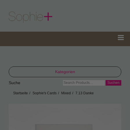
Kategorien
Suche
Suche
TeaGifts
nach:
Startseite
Sophie's Cards
Mixed
7.13 Danke
Teedosen
Teetüten
Sophie’s Gewürze
Sophie’s Seifen