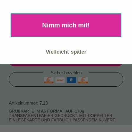
Mein Konto
Premium-Manufaktur mit hoher Geschenk- &
Zusatzverkaufsquote
Warenkorb
Der Preis ist nur für Händler sichtbar. Bitte melde
Nimm mich mit!
Händler-Anmeldung
dich an.
Katalog Download
Sofort verfügbar, Lieferzeit: 1-3 Werktage
Planbare Logistikkosten: nur 10,90 € je Paket
Vielleicht später
Einloggen zum bestellen
Sicher bezahlen
Artikelnummer:
7.13
GRUßKARTE IM A6 FORMAT AUF 170g
TRANSPARENTPAPIER GEDRUCKT. MIT DOPPELTER
EINLEGEKARTE UND FARBLICH PASSENDEM KUVERT.