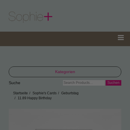
Kategorien
Suche
Suche
TeaGifts
nach:
Startseite
Sophie's Cards
Geburtstag
Teedosen
11.89 Happy Birthday
Teetüten
Sophie’s Gewürze
Sophie’s Seifen