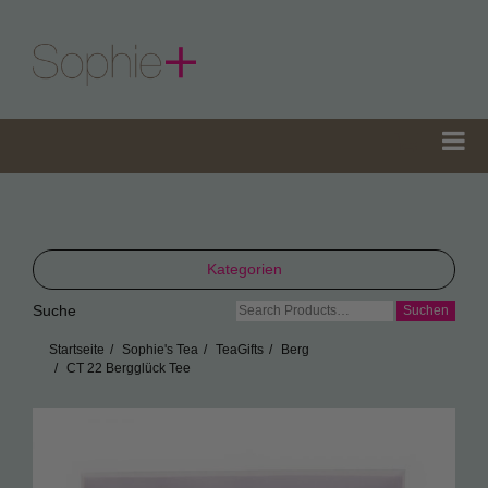
Kategorien
Suche
Suche
TeaGifts
nach:
Startseite
Sophie's Tea
TeaGifts
Berg
Teedosen
CT 22 Bergglück Tee
Teetüten
Sophie’s Gewürze
Sophie’s Seifen