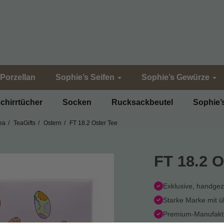
Porzellan
Sophie’s Seifen
Sophie’s Gewürze
chirrtücher
Socken
Rucksackbeutel
Sophie’
ea
TeaGifts
Ostern
FT 18.2 Oster Tee
FT 18.2 O
Exklusive, handge
Starke Marke mit 
Premium-Manufaktu