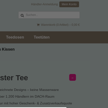
Händler-Anmeldung
Mein Konto
Warenkorb (0 Artikel) –
0,00
€
Teedosen
Teetüten
s Kissen
ster Tee
←
zeichnete Designs – keine Massenware
über 1.200 Händlern im DACH-Raum
r mit hoher Geschenk- & Zusatzverkaufsquote