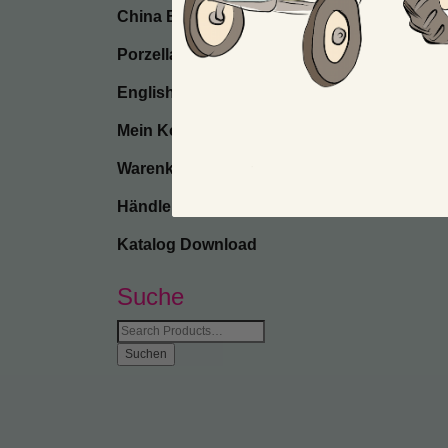
China Bone
Porzellan
English
Mein Konto
Warenkorb
Händler-Anmeldung
Katalog Download
Suche
Suche
nach: