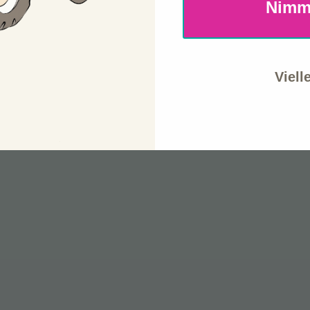
Nimm
Viell