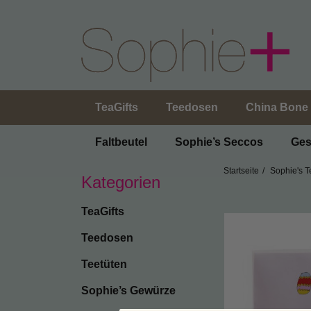
TeaGifts
Teedosen
China Bone 
Faltbeutel
Sophie’s Seccos
Ges
Startseite
Sophie's T
Kategorien
TeaGifts
Teedosen
Teetüten
Sophie’s Gewürze