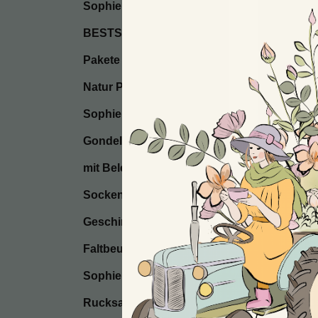
Sophie’s Seifen
BESTSELLER / Start
Pakete
Natur Postkarten
Sophie’s Seccos
Gondel Anhänger
mit Beleuchtung
Socken
Geschirrtücher
Faltbeutel
Sophie’s Kissen
Rucksackbeutel