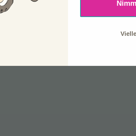
Nimm
Viell