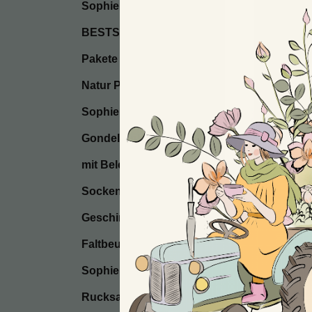
Sophie’s Seifen
BESTSELLER / Start
Pakete
Natur Postkarten
Sophie’s Seccos
Gondel Anhänger
mit Beleuchtung
Socken
Geschirrtücher
Faltbeutel
Sophie’s Kissen
Rucksackbeutel