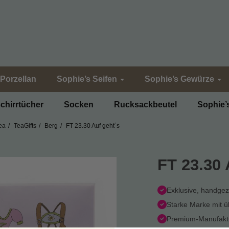
Porzellan
Sophie’s Seifen
Sophie’s Gewürze
chirrtücher
Socken
Rucksackbeutel
Sophie’
ea
TeaGifts
Berg
FT 23.30 Auf geht´s
FT 23.30 
Exklusive, handge
Starke Marke mit 
Premium-Manufaktu