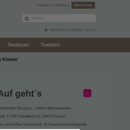
Händler-Anmeldung
Mein Konto
Warenkorb (0 Artikel) –
0,00
€
Teedosen
Teetüten
s Kissen
Auf geht´s
←
zeichnete Designs – keine Massenware
über 1.200 Händlern im DACH-Raum
r mit hoher Geschenk- & Zusatzverkaufsquote