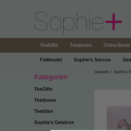
TeaGifts
Teedosen
China Bone 
Faltbeutel
Sophie’s Seccos
Ges
Startseite
Sophie's T
Kategorien
TeaGifts
Teedosen
Teetüten
Sophie’s Gewürze