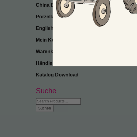
China Bone
Porzellan
English
Mein Konto
Warenkorb
Händler-Anmeldung
Katalog Download
Suche
Suche
nach: