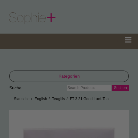
Kategorien
Suche
Suche
TeaGifts
nach:
Startseite
English
Teagifts
FT 3.21 Good Luck Tea
Teedosen
Teetüten
Sophie’s Gewürze
Sophie’s Seifen