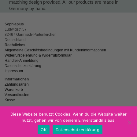
matching design provided. All our products are made in
Germany by hand.
Sophieplus
Ludwigstr. 57
82467 Garmisch-Partenkirchen
Deutschland
Rechtliches
Allgemeine Geschäftsbedingungen mit Kundeninformationen
Widerrufsbelehrung & Widerrufsformular
Händler-Anmeldung
Datenschutzerklärung
Impressum
Informationen
Zahlungsarten
Warenkorb
Versandkosten
Kasse
Diese Website benutzt Cookies. Wenn du die Website weiter
nutzt, gehen wir von deinem Einverständnis aus.
powered by
Netzspitze.de
OK
Datenschutzerklärung