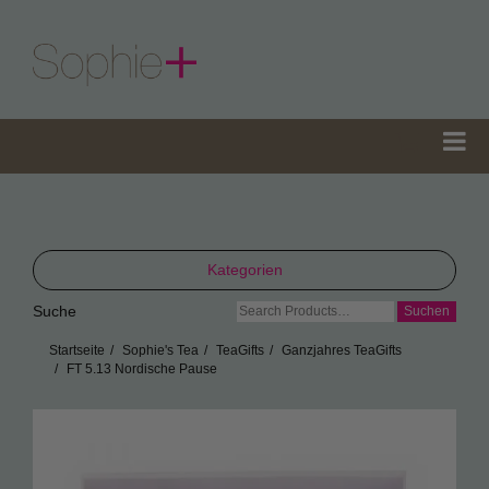
Kategorien
Suche
Suche
TeaGifts
nach:
Startseite
Sophie's Tea
TeaGifts
Ganzjahres TeaGifts
Teedosen
FT 5.13 Nordische Pause
Teetüten
Sophie’s Gewürze
Sophie’s Seifen