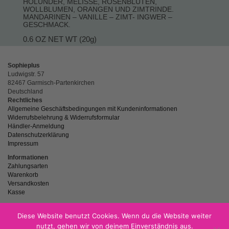
HOLUNDER, MELISSE, ROSENBLÜTEN,
WOLLBLUMEN, ORANGEN UND ZIMTRINDE.
MANDARINEN – VANILLE – ZIMT- INGWER –
GESCHMACK.
0.6 OZ NET WT (20g)
Sophieplus
Ludwigstr. 57
82467 Garmisch-Partenkirchen
Deutschland
Rechtliches
Allgemeine Geschäftsbedingungen mit Kundeninformationen
Widerrufsbelehrung & Widerrufsformular
Händler-Anmeldung
Datenschutzerklärung
Impressum
Informationen
Zahlungsarten
Warenkorb
Versandkosten
Kasse
Diese Website benutzt Cookies. Wenn du die Website weiter
nutzt, gehen wir von deinem Einverständnis aus.
powered by
Netzspitze.de