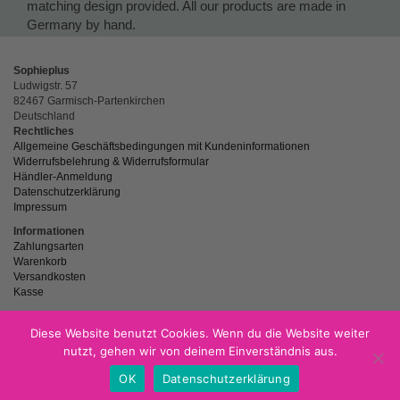
matching design provided. All our products are made in
Germany by hand.
Sophieplus
Ludwigstr. 57
82467 Garmisch-Partenkirchen
Deutschland
Rechtliches
Allgemeine Geschäftsbedingungen mit Kundeninformationen
Widerrufsbelehrung & Widerrufsformular
Händler-Anmeldung
Datenschutzerklärung
Impressum
Informationen
Zahlungsarten
Warenkorb
Versandkosten
Kasse
Diese Website benutzt Cookies. Wenn du die Website weiter
nutzt, gehen wir von deinem Einverständnis aus.
powered by
Netzspitze.de
OK
Datenschutzerklärung