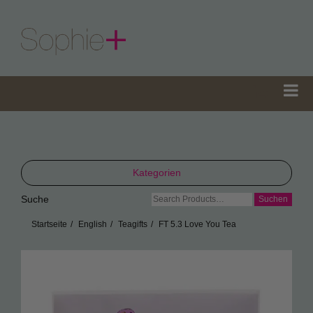
Kategorien
Suche
Suche
TeaGifts
nach:
Startseite
English
Teagifts
FT 5.3 Love You Tea
Teedosen
Teetüten
Sophie’s Gewürze
Sophie’s Seifen