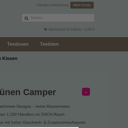
Händler-Anmeldung
Mein Konto
Warenkorb (0 Artikel) –
0,00
€
Teedosen
Teetüten
s Kissen
Dünen Camper
←
zeichnete Designs – keine Massenware
über 1.200 Händlern im DACH-Raum
r mit hoher Geschenk- & Zusatzverkaufsquote