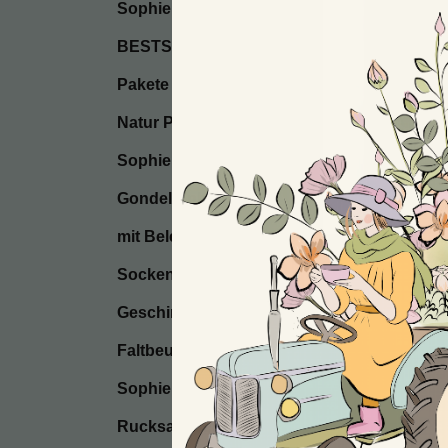
Sophie’s Seifen
BESTSELLER / Start
Pakete
Natur Postkarten
Sophie’s Seccos
Gondel Anhänger
mit Beleuchtung
Socken
Geschirrtücher
Faltbeutel
Sophie’s Kissen
Rucksackbeutel