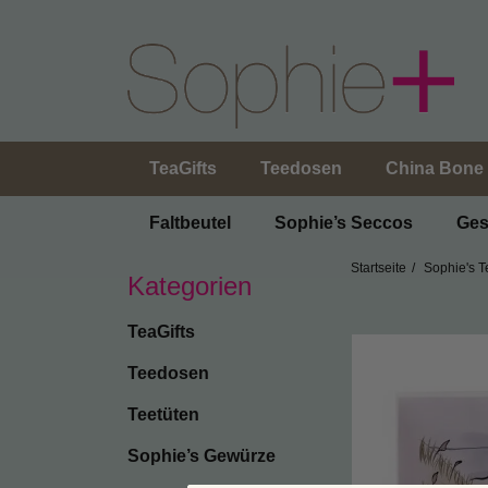
TeaGifts
Teedosen
China Bone 
Faltbeutel
Sophie’s Seccos
Ges
Startseite
Sophie's T
Kategorien
TeaGifts
Teedosen
Teetüten
Sophie’s Gewürze