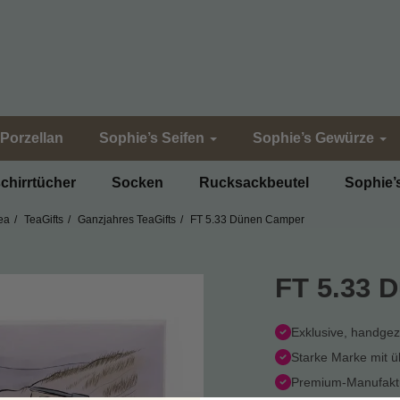
Porzellan
Sophie’s Seifen
Sophie’s Gewürze
chirrtücher
Socken
Rucksackbeutel
Sophie’
ea
TeaGifts
Ganzjahres TeaGifts
FT 5.33 Dünen Camper
FT 5.33 
Exklusive, handge
Starke Marke mit 
Premium-Manufaktu