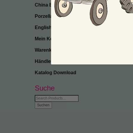
China Bone
Porzellan
English
Mein Konto
Warenkorb
Händler-Anmeldung
Katalog Download
Suche
Suche
nach: