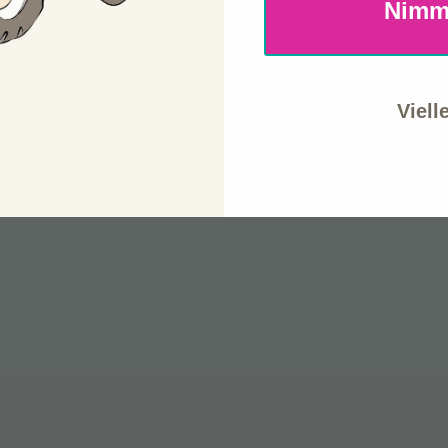
Nimm
Viell