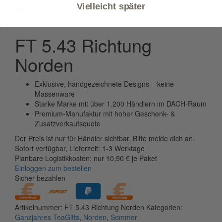
Vielleicht später
←
FT 5.43 Richtung
Norden
Exklusive, handgezeichnete Designs – keine
Massenware
Starke Marke mit über 1.200 Händlern im DACH-Raum
Premium-Manufaktur mit hoher Geschenk- &
Zusatzverkaufsquote
Der Preis ist nur für Händler sichtbar. Bitte melde dich an.
Sofort verfügbar, Lieferzeit: 1-3 Werktage
Planbare Logistikkosten: nur 10,90 € je Paket
Einloggen zum bestellen
Sicher bezahlen
Artikelnummer:
FT 5.43 Richtung Norden
Kategorien:
Ganzjahres TeaGifts
,
Norden
,
Sommer