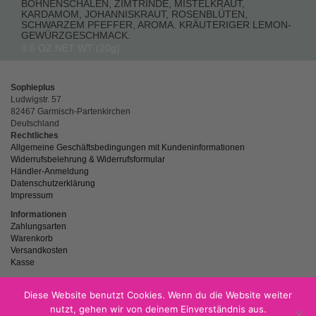
BOHNENSCHALEN, ZIMTRINDE, MISTELKRAUT,
KARDAMOM, JOHANNISKRAUT, ROSENBLÜTEN,
SCHWARZEM PFEFFER, AROMA. KRÄUTERIGER LEMON-
GEWÜRZGESCHMACK.
0.6 OZ NET WT (20g)
Sophieplus
Ludwigstr. 57
82467 Garmisch-Partenkirchen
Deutschland
Rechtliches
Allgemeine Geschäftsbedingungen mit Kundeninformationen
Widerrufsbelehrung & Widerrufsformular
Händler-Anmeldung
Datenschutzerklärung
Impressum
Informationen
Zahlungsarten
Warenkorb
Versandkosten
Kasse
Diese Website benutzt Cookies. Wenn du die Website weiter
nutzt, gehen wir von deinem Einverständnis aus.
powered by
Netzspitze.de