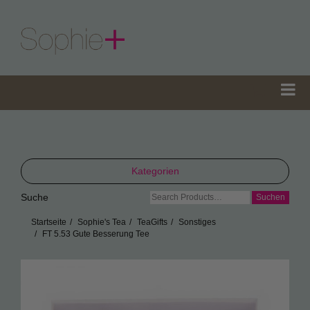
Kategorien
Suche
Suche
TeaGifts
nach:
Startseite
Sophie's Tea
TeaGifts
Sonstiges
Teedosen
FT 5.53 Gute Besserung Tee
Teetüten
Sophie’s Gewürze
Sophie’s Seifen