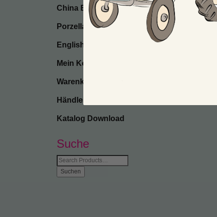
China Bone
Porzellan
English
Mein Konto
Warenkorb
Händler-Anmeldung
Katalog Download
Suche
Suche
nach: