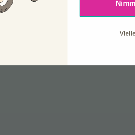
Nimm
Viell