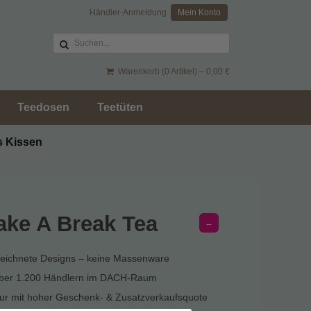
Händler-Anmeldung
Mein Konto
Warenkorb (0 Artikel) –
0,00
€
Teedosen
Teetüten
s Kissen
ake A Break Tea
←
zeichnete Designs – keine Massenware
über 1.200 Händlern im DACH-Raum
r mit hoher Geschenk- & Zusatzverkaufsquote