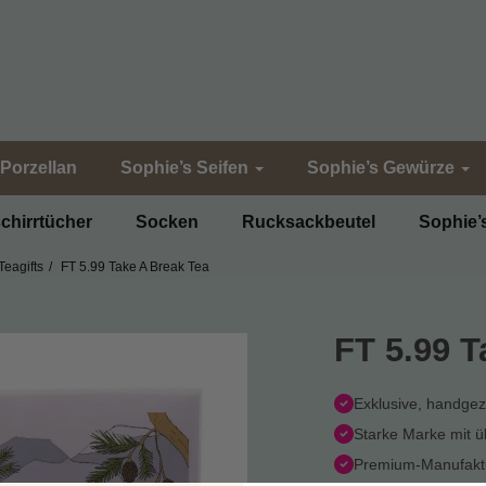
Porzellan
Sophie’s Seifen
Sophie’s Gewürze
chirrtücher
Socken
Rucksackbeutel
Sophie’
Teagifts
FT 5.99 Take A Break Tea
FT 5.99 T
Exklusive, handge
Starke Marke mit 
Premium-Manufaktu