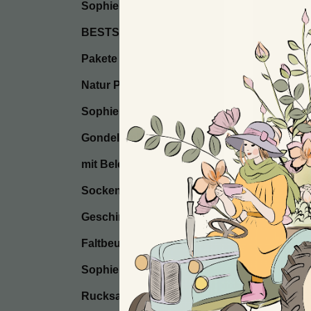
Sophie’s Seifen
BESTSELLER / Start
Pakete
Natur Postkarten
Sophie’s Seccos
Gondel Anhänger
mit Beleuchtung
Socken
Geschirrtücher
Faltbeutel
Sophie’s Kissen
Rucksackbeutel