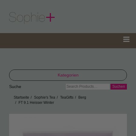
Kategorien
Suche
Suche
TeaGifts
nach:
Startseite
Sophie's Tea
TeaGifts
Berg
Teedosen
FT 9.1 Heisser Winter
Teetüten
Sophie’s Gewürze
Sophie’s Seifen