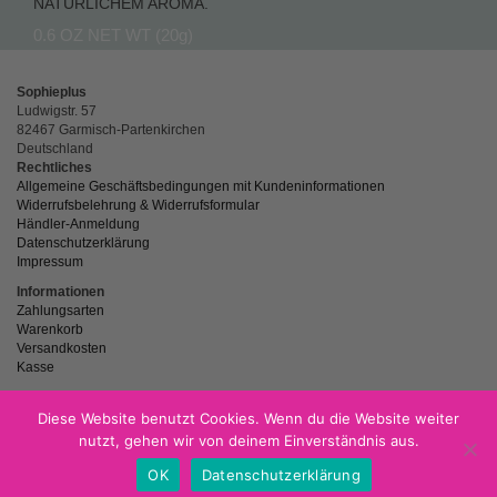
NATÜRLICHEM AROMA.
0.6 OZ NET WT (20g)
Sophieplus
Ludwigstr. 57
82467 Garmisch-Partenkirchen
Deutschland
Rechtliches
Allgemeine Geschäftsbedingungen mit Kundeninformationen
Widerrufsbelehrung & Widerrufsformular
Händler-Anmeldung
Datenschutzerklärung
Impressum
Informationen
Zahlungsarten
Warenkorb
Versandkosten
Kasse
Diese Website benutzt Cookies. Wenn du die Website weiter
nutzt, gehen wir von deinem Einverständnis aus.
powered by
Netzspitze.de
OK
Datenschutzerklärung