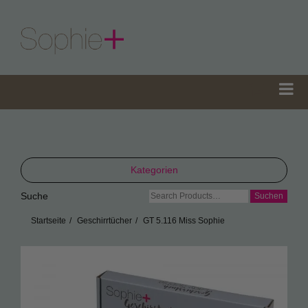
Kategorien
Suche
Suche
TeaGifts
nach:
Startseite
Geschirrtücher
GT 5.116 Miss Sophie
Teedosen
Teetüten
Sophie’s Gewürze
Sophie’s Seifen