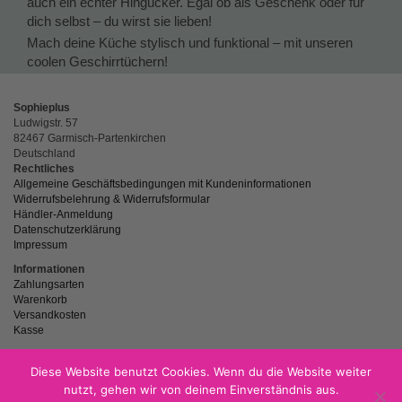
auch ein echter Hingucker. Egal ob als Geschenk oder für
dich selbst – du wirst sie lieben!
Mach deine Küche stylisch und funktional – mit unseren
coolen Geschirrtüchern!
Sophieplus
Ludwigstr. 57
82467 Garmisch-Partenkirchen
Deutschland
Rechtliches
Allgemeine Geschäftsbedingungen mit Kundeninformationen
Widerrufsbelehrung & Widerrufsformular
Händler-Anmeldung
Datenschutzerklärung
Impressum
Informationen
Zahlungsarten
Warenkorb
Versandkosten
Kasse
Diese Website benutzt Cookies. Wenn du die Website weiter
nutzt, gehen wir von deinem Einverständnis aus.
powered by
Netzspitze.de