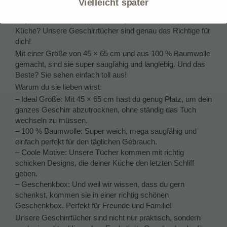
Vielleicht später
Geschenk
Hey, brauchst du ein bisschen Style und Funktion in deiner
Küche? Unsere Geschirrtücher sind genau das Richtige für
dich!
Mit einer Größe von 45 × 65 cm und aus 100 % Baumwolle
gemacht, sind sie super saugfähig und langlebig. Und das
Beste? Sie sehen einfach toll aus!
Warum du sie lieben wirst:
– Ideal Größe: Mit 45 × 65 cm hast du genug Platz, um dein
ganzes Geschirr abzutrocknen, ohne ständig das Tuch
wechseln zu müssen.
– 100 % Baumwolle: Super weich, mega saugfähig und
einfach perfekt für den täglichen Gebrauch.
– Coole Motive: Unsere Tücher kommen mit richtig
schicken Designs, die deiner Küche den letzten Schliff
geben.
– Geschenkbox: Und weil wir wissen, dass du gern
schenkst, kommen sie in einer richtig schönen
Geschenkbox. Perfekt für Freunde und Familie!
Unsere Geschirrtücher sind nicht nur praktisch, sondern