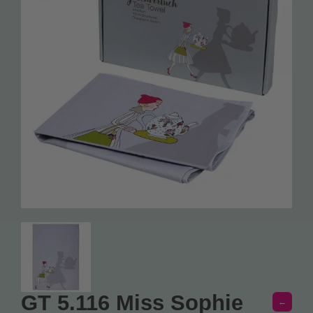
BESTSELLER / Start Pakete
Natur Postkarten
Sophie’s Seccos
Gondel Anhänger mit Beleuchtung
Socken
Geschirrtücher
Faltbeutel
Sophie’s Kissen
Rucksackbeutel
China Bone Porzellan
English
GT 5.116 Miss Sophie
←