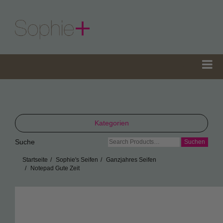
Kategorien
Suche
Suche
TeaGifts
nach:
Startseite
Sophie's Seifen
Ganzjahres Seifen
Teedosen
Notepad Gute Zeit
Teetüten
Sophie’s Gewürze
Sophie’s Seifen