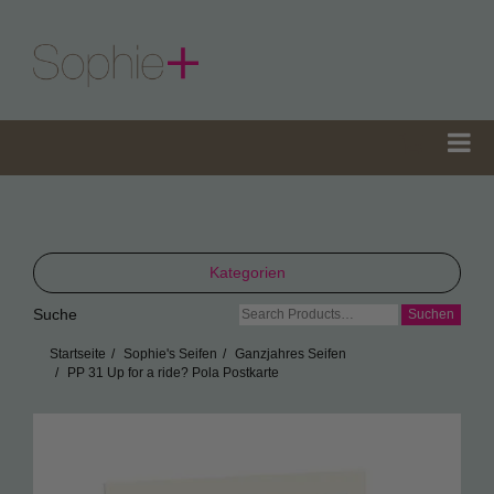
Kategorien
Suche
Suche
TeaGifts
nach:
Startseite
Sophie's Seifen
Ganzjahres Seifen
Teedosen
PP 31 Up for a ride? Pola Postkarte
Teetüten
Sophie’s Gewürze
Sophie’s Seifen