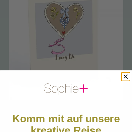
BESTSELLER / Start Pakete
Natur Postkarten
Sophie’s Seccos
Gondel Anhänger mit Beleuchtung
Socken
Geschirrtücher
Faltbeutel
Sophie’s Kissen
Rucksackbeutel
PP 40 I mog Di Pola
←
China Bone Porzellan
Komm mit auf unsere
Postkarte
English
kreative Reise