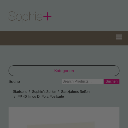
Kategorien
Suche
Suche
TeaGifts
nach:
Startseite
Sophie's Seifen
Ganzjahres Seifen
Teedosen
PP 40 I mog Di Pola Postkarte
Teetüten
Sophie’s Gewürze
Sophie’s Seifen