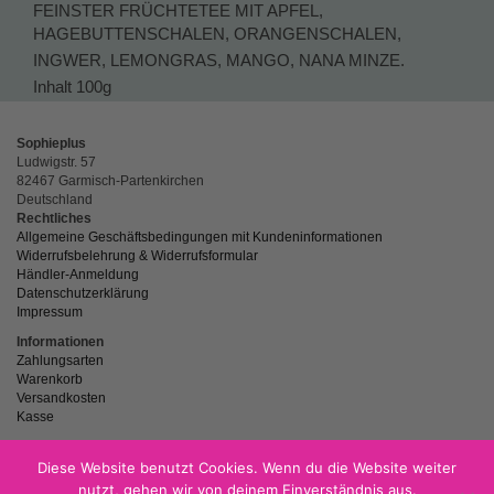
FEINSTER FRÜCHTETEE MIT APFEL,
HAGEBUTTENSCHALEN, ORANGENSCHALEN,
INGWER, LEMONGRAS, MANGO, NANA MINZE.
Inhalt 100g
Sophieplus
Ludwigstr. 57
82467 Garmisch-Partenkirchen
Deutschland
Rechtliches
Allgemeine Geschäftsbedingungen mit Kundeninformationen
Widerrufsbelehrung & Widerrufsformular
Händler-Anmeldung
Datenschutzerklärung
Impressum
Informationen
Zahlungsarten
Warenkorb
Versandkosten
Kasse
Diese Website benutzt Cookies. Wenn du die Website weiter
nutzt, gehen wir von deinem Einverständnis aus.
powered by
Netzspitze.de