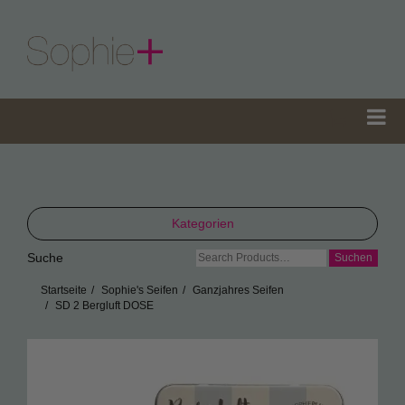
Kategorien
Suche
Suche
TeaGifts
nach:
Startseite
Sophie's Seifen
Ganzjahres Seifen
Teedosen
SD 2 Bergluft DOSE
Teetüten
Sophie’s Gewürze
Sophie’s Seifen