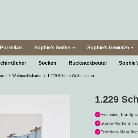
Porzellan
Sophie’s Seifen
Sophie’s Gewürze
chirrtücher
Socken
Rucksackbeutel
Sophie’
Cards
Weihnachtskarten
1.229 Schöne Weihnachten
1.229 Sc
Exklusive, handge
Starke Marke mit 
Premium-Manufaktu