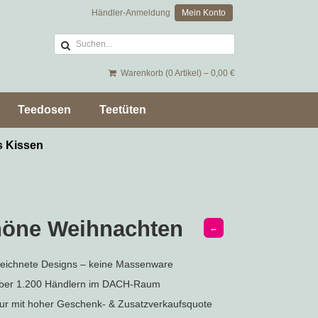
Händler-Anmeldung
Mein Konto
Warenkorb (0 Artikel) –
0,00
€
Teedosen
Teetüten
s Kissen
höne Weihnachten
←
zeichnete Designs – keine Massenware
über 1.200 Händlern im DACH-Raum
r mit hoher Geschenk- & Zusatzverkaufsquote