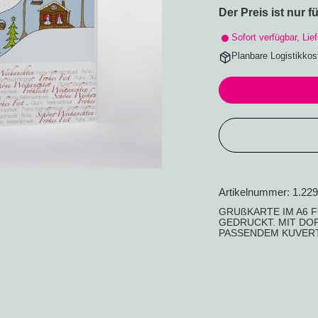
Der Preis ist nur f
Sofort verfügbar, Lie
Planbare Logistikkos
Artikelnummer:
1.229
Komm mit
GRUßKARTE IM A6 
GEDRUCKT. MIT DO
PASSENDEM KUVERT
kreat
und sichere Dir e