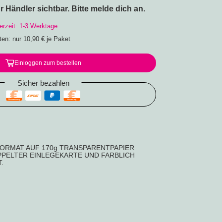
ür Händler sichtbar. Bitte melde dich an.
ferzeit: 1-3 Werktage
ten: nur 10,90 € je Paket
Einloggen zum bestellen
Sicher bezahlen
 auf unsere
FORMAT AUF 170g TRANSPARENTPAPIER
PPELTER EINLEGEKARTE UND FARBLICH
.
ive Reise
ine
portofreie
Lieferung.