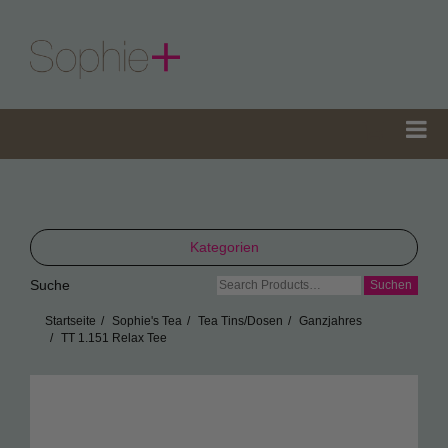
Kategorien
Suche
Suche
TeaGifts
nach:
Startseite
Sophie's Tea
Tea Tins/Dosen
Ganzjahres
Teedosen
TT 1.151 Relax Tee
Teetüten
Sophie’s Gewürze
Sophie’s Seifen