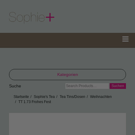
Kategorien
Suche
Suche
TeaGifts
nach:
Startseite
Sophie's Tea
Tea Tins/Dosen
Weihnachten
Teedosen
TT 1.73 Frohes Fest
Teetüten
Sophie’s Gewürze
Sophie’s Seifen