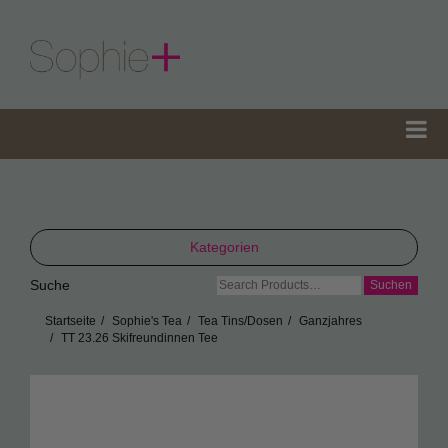
Kategorien
Suche
Suche
TeaGifts
nach:
Startseite
Sophie's Tea
Tea Tins/Dosen
Ganzjahres
Teedosen
TT 23.26 Skifreundinnen Tee
Teetüten
Sophie’s Gewürze
Sophie’s Seifen