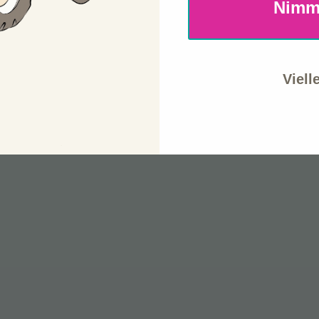
Nimm
Viell