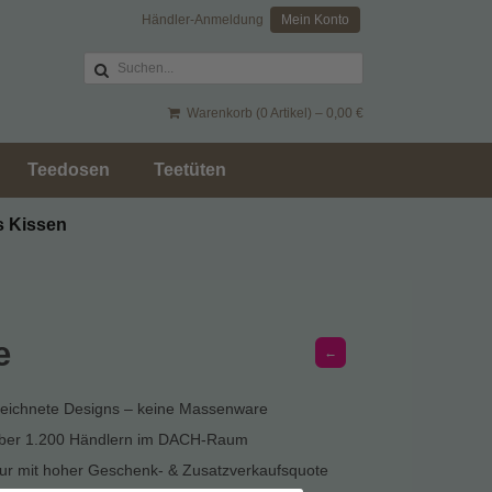
Händler-Anmeldung
Mein Konto
Warenkorb (0 Artikel) –
0,00
€
Teedosen
Teetüten
s Kissen
e
←
zeichnete Designs – keine Massenware
über 1.200 Händlern im DACH-Raum
r mit hoher Geschenk- & Zusatzverkaufsquote