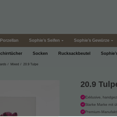
Porzellan
Sophie’s Seifen
Sophie’s Gewürze
chirrtücher
Socken
Rucksackbeutel
Sophie’
Cards
Mixed
20.9 Tulpe
20.9 Tulp
Exklusive, handge
Starke Marke mit 
Premium-Manufaktu