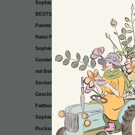
Sophie’s Seifen
BESTSELLER / Start
Pakete
Natur Postkarten
Sophie’s Seccos
Gondel Anhänger
mit Beleuchtung
Socken
Geschirrtücher
Faltbeutel
Sophie’s Kissen
Rucksackbeutel