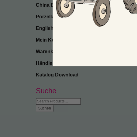
China Bone
Porzellan
English
Mein Konto
Warenkorb
Händler-Anmeldung
Katalog Download
Suche
Suche
nach: