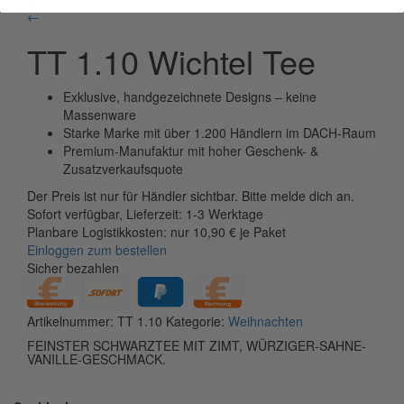
←
TT 1.10 Wichtel Tee
Exklusive, handgezeichnete Designs – keine
Massenware
Starke Marke mit über 1.200 Händlern im DACH-Raum
Premium-Manufaktur mit hoher Geschenk- &
Zusatzverkaufsquote
Der Preis ist nur für Händler sichtbar. Bitte melde dich an.
Sofort verfügbar, Lieferzeit: 1-3 Werktage
Planbare Logistikkosten: nur 10,90 € je Paket
Einloggen zum bestellen
Sicher bezahlen
Artikelnummer:
TT 1.10
Kategorie:
Weihnachten
FEINSTER SCHWARZTEE MIT ZIMT, WÜRZIGER-SAHNE-
VANILLE-GESCHMACK.
3.5 OZ NET WT (100g)