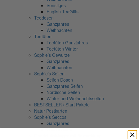
Sonstiges
English TeaGifts
Teedosen
Ganzjahres
Weihnachten
Teetüten
Teetüten Ganzjahres
Teetüten Winter
Sophie’s Gewürze
Ganzjahres
Weihnachten
Sophie’s Seifen
Seifen Dosen
Ganzjahres Seifen
Nordische Seifen
Winter und Weihnachtsseifen
BESTSELLER / Start Pakete
Natur Postkarten
Sophie’s Seccos
Ganzjahres
Weihnachten
Gondel Anhänger mit Beleuchtung