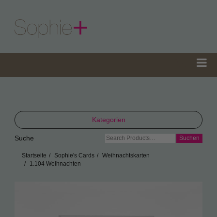
Kategorien
Suche
Suche
TeaGifts
nach:
Startseite
Sophie's Cards
Weihnachtskarten
Teedosen
1.104 Weihnachten
Teetüten
Sophie’s Gewürze
Sophie’s Seifen